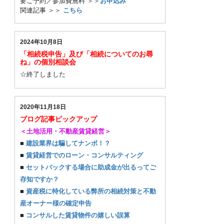
要ご予約／参加費無料 ＞＞
お申込み
関連記事 ＞＞
こちら
2024年10月8日
「相続税申告」及び「相続についてのお尋
ね」の個別相談会
☆終了しました
2020年11月18日
ブログ記事ピックアップ
＜土地活用・不動産賃貸経営＞
■
建設業界は騙してナンボ！？
■
賃貸経営でのローン・コンサルティング
■
セットバックする場合に助成金が出るってご
存知ですか？
■
資産税に特化している弊所の相続対策と不動
産オーナー様の確定申告
■
コンサルした賃貸物件の嬉しい誤算