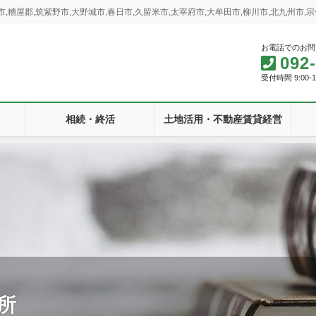
屋郡,筑紫野市,大野城市,春日市,久留米市,太宰府市,大牟田市,柳川市,北九州市,宗像
お電話でのお問
092
受付時間 9:00-
相続・終活
土地活用・不動産賃貸経営
所