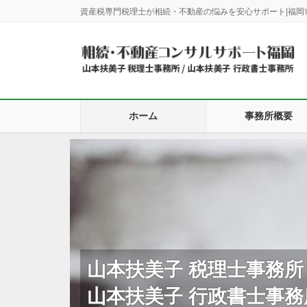
コ
ナ
資産税専門税理士が相続・不動産の悩みを安心サポート|福岡市,糟
ン
ビ
テ
ゲ
ン
ー
ツ
シ
に
ョ
移
ン
動
に
ホーム
事務所概要
移
動
山本扶美子 税理士事務所
山本扶美子 行政書士事務