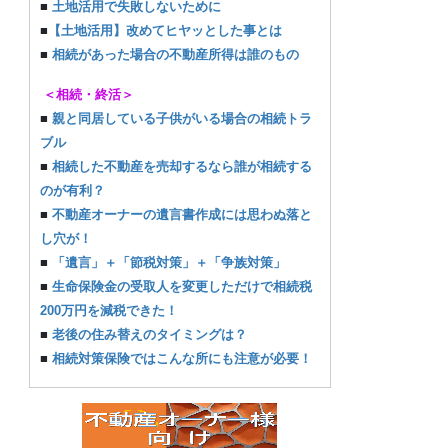
■
土地活用で失敗しないために
■
【土地活用】改めてヒヤッとした事とは
■
相続があった場合の不動産所得は誰のもの
＜相続・終活＞
■
親と同居している子供がいる場合の相続トラ
ブル
■
相続した不動産を売却するなら誰が相続する
のが有利？
■
不動産オーナーの遺言書作成には思わぬ落と
し穴が！
■
「遺言」＋「節税対策」＋「争族対策」
■
生命保険金の受取人を変更しただけで相続税
200万円を減税できた！
■
老後の住み替えのタイミングは？
■
相続対策保険ではこんな所にも注意が必要！