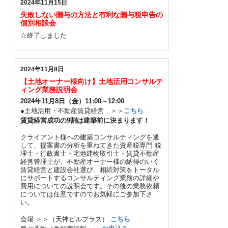
2024年11月15日
失敗しない贈与の方法と有利な贈与税申告の
個別相談会
☆終了しました
2024年11月8日
【土地オーナー様向け】土地活用コンサルテ
ィング業務説明会
2024年11月8日（金）11:00～12:00
●土地活用・不動産賃貸経営 ＞＞
こちら
賃貸経営成功の9割は建築前に決まります！
クライアント様への建築コンサルティングを通
して、提案書の分析を重ねてきた資産税専門 税
理士・行政書士・宅地建物取引士・賃貸不動産
経営管理士が、不動産オーナー様の納得のいく
賃貸経営と建設会社選び、相続対策をトータル
にサポートするコンサルティング業務の詳細や
費用についての説明会です。その後の業務依頼
については任意ですのでお気軽にご参加下さ
い。
会場 ＞＞（天神ビルプラス）
こちら